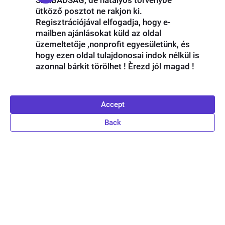
SZABADSÁG, de hatályos törvénybe
ütköző posztot ne rakjon ki.
Regisztrációjával elfogadja, hogy e-
mailben ajánlásokat küld az oldal
üzemeltetője ,nonprofit egyesületünk, és
hogy ezen oldal tulajdonosai indok nélkül is
azonnal bárkit törölhet ! Èrezd jól magad !
Accept
Back